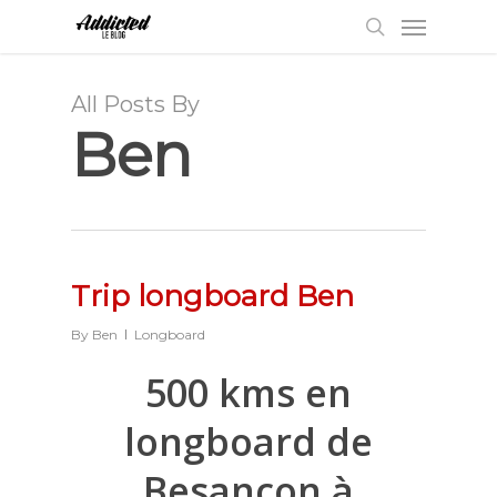
Menu
Skip
to
search
main
content
All Posts By
Ben
Trip longboard Ben
By
Ben
Longboard
500 kms en
longboard de
Besançon à