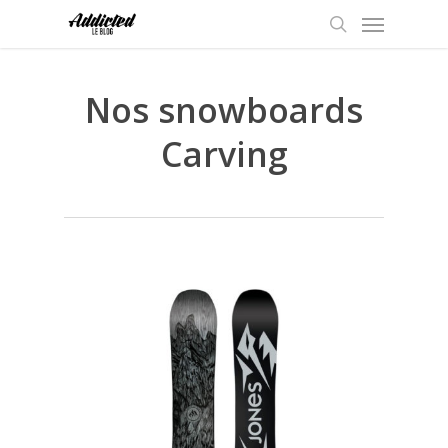
Menu
Skip
to
search
main
content
Nos snowboards
Carving